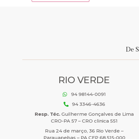
De S
RIO VERDE
94 98144-0091
94 3346-4636
Resp. Téc.
Guilherme Gonçalves de Lima
CRO-PA 57 – CRO clinica 551
Rua 24 de março, 36 Rio Verde –
Parauapebas – PA CEP 68.515-000