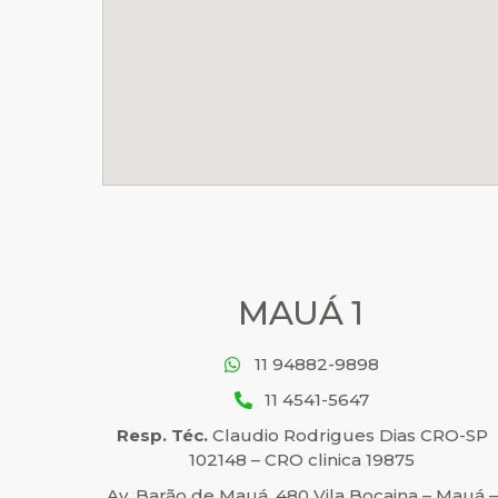
MAUÁ 1
11 94882-9898
11 4541-5647
Resp. Téc.
Claudio Rodrigues Dias CRO-SP
102148 – CRO clinica 19875
Av. Barão de Mauá, 480 Vila Bocaina – Mauá –