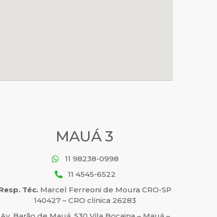
MAUÁ 3
11 98238-0998
11 4545-6522
Resp. Téc.
Marcel Ferreoni de Moura CRO-SP
140427 – CRO clinica 26283
Av. Barão de Mauá, 530 Vila Bocaina – Mauá –