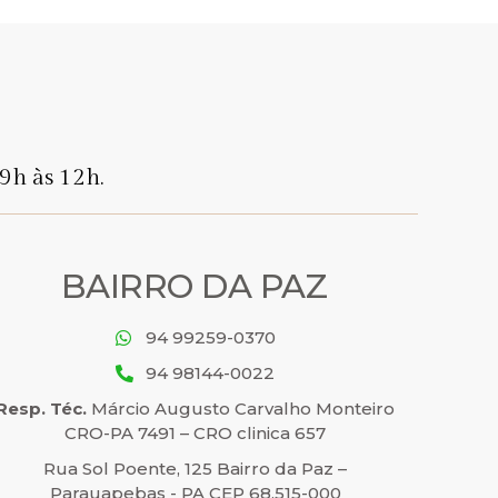
9h às 12h.
BAIRRO DA PAZ
94 99259-0370
94 98144-0022
Resp. Téc.
Márcio Augusto Carvalho Monteiro
CRO-PA 7491 – CRO clinica 657
Rua Sol Poente, 125 Bairro da Paz –
Parauapebas - PA CEP 68.515-000