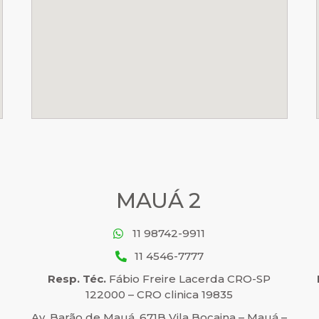
MAUÁ 2
11 98742-9911
11 4546-7777
Resp. Téc.
Fábio Freire Lacerda CRO-SP
122000 – CRO clinica 19835
Av. Barão de Mauá, 671B Vila Bocaina – Mauá –